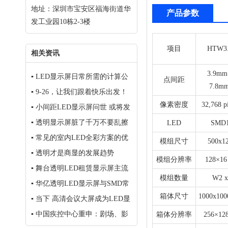
地址：深圳市宝安区福海街道华
产品参数
发工业园10栋2-3楼
项目
HTW3.
相关资讯
3.9mm 
▪
LED显示屏日常所需的计算公
点间距
7.8mm
式大全！相当实用
▪
9-26，让我们跟着快乐出发！
像素密度
32,768 p
▪
小间距LED显示屏问世 或将发
生革命性变化
▪
透明显示屏脏了千万不要乱擦
LED
SMD1
▪
常见的室内LED全彩方案的优
模组尺寸
500x1
劣点评
▪
透明才是商显的发展趋势
模组分辨率
128×16 
▪
舞台透明LED租赁显示屏主流
模组数量
W2 x
产品选择
▪
华亿透明LED显示屏与SMD常
规屏的区别
箱体尺寸
1000x10
▪
当下 高清会议大屏成为LED显
示屏产业香饽饽
▪
中国疾控中心重申：剧场、影
箱体分辨率
256×128
院、游戏厅等暂不开业！大型体