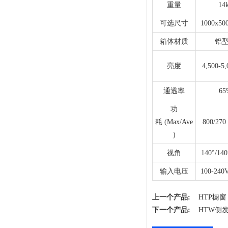
重量
14
育活动、展览展会暂不开展！
可选尺寸
1000x50
箱体材质
铝
亮度
4,500-5,
通透率
65
功
耗 (Max/Ave
800/270
)
视角
140°/140
输入电压
100-240
上一个产品:
HTP橱窗
下一个产品:
HTW侧