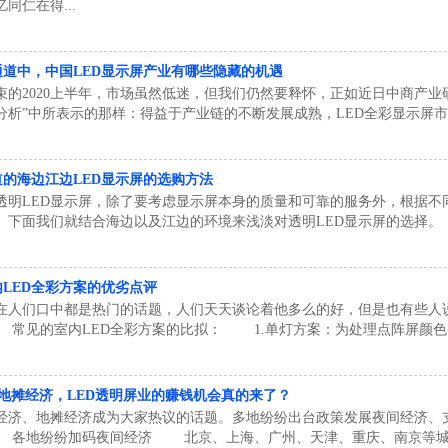
同仁在得...
通道中，中国LED显示屏产业有哪些隐藏的机遇
束的2020上半年，市场虽然低迷，但我们仍然要释怀，正如近日中商产业研
分析”中所表示的那样：得益于产业链的不断发展成熟，LED全彩显示屏市场
的海边江边LED显示屏的选购方法
透明LED显示屏，除了要考虑显示屏本身的质量和可靠的服务外，根据不
。下面我们就结合海边以及江边的环境来浅淡对透明LED显示屏的选择。 
LED全彩方案的优劣点评
屏在人们口中都是热门的话题，人们天天谈论着他多么的好，但是也有些人
常见的室内LED全彩方案的比拟： 1.单灯方案：为处理点阵屏颜色问题
地摊经济，LED透明屏业的赚钱机会真的来了？
经济、地摊经济成为大家热议的话题。多地纷纷出台政策发展夜间经济、支
各地纷纷加码夜间经济 北京、上海、广州、天津、重庆、南京等城市相