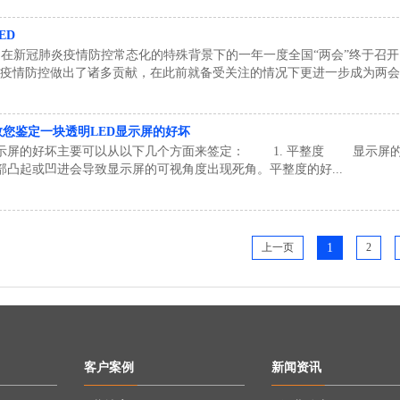
ED
起，在新冠肺炎疫情防控常态化的特殊背景下的一年一度全国“两会”终于召
为疫情防控做出了诸多贡献，在此前就备受关注的情况下更进一步成为两会热.
您鉴定一块透明LED显示屏的好坏
示屏的好坏主要可以从以下几个方面来签定： 1. 平整度 显示屏的
部凸起或凹进会导致显示屏的可视角度出现死角。平整度的好...
上一页
1
2
客户案例
新闻资讯