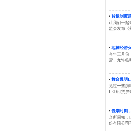
•
转板制度落
让我们一起
监会发布《
•
地摊经济
今年三月份
营，允许临
•
舞台透明L
见过一些演
LED租赁屏
•
低潮时刻，
众所周知，
份有限公司