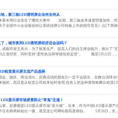
地，新三板LED透明屏企业何去何从
来看本周行业发生了哪些大事件 近期，新三板改革速度明显加快，而
关于全国中小企业股份转让系统挂牌公司转板上市的指导意见》(以下简称《.
火了，城市夜间LED透明屏经济还会远吗？
，成都市发文表示，为了恢复生产、提高人们的自主择业能力，推出了“五
时占道经营，同时坚持“柔性执法和审慎包容监管”。 截至5月22日，..
ED租赁显示屏主流产品选择
唱会、婚庆、商业演出、庆典活动的朋友们一定不会陌生，在舞台演绎当中
来做的，而且是从租赁公司租来短时使用,也有人把这种屏简称舞台租赁LED
LED显示屏市场更要防止“李鬼”泛滥！
山寨、抄袭都是LED显示屏市场“老大难”，近来，作为中国LED显示屏产
不仅名称商标如出一辙，甚至连公司网站都高度相似。 5月26日，长..