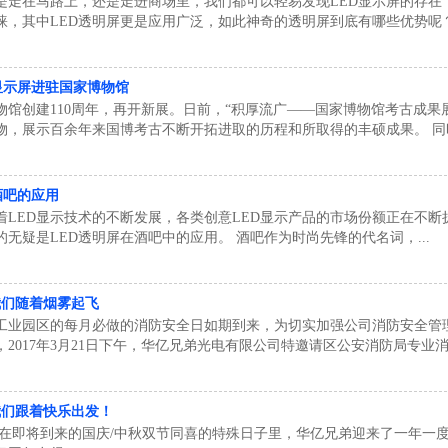
是走在马路上，还是走进商场里，我们都可以轻易发现LED显示屏的存在
睐，其中LED透明屏更是应用广泛，如此神奇的透明屏到底有哪些优势呢？快
显示屏进驻国家博物馆
物馆创建110周年，再开新展。日前，“积厚流广——国家博物馆考古成果展
物，展示百余年来国博考古不断开拓进取的历程和所取得的丰硕成果。 同时.
酒吧的应用
着LED显示技术的不断发展，各类创意LED显示产品的市场份额正在不
无疑是LED透明屏在酒吧中的应用。 酒吧作为时尚先锋的代名词，...
让我们随着烟雾起飞
工业园区的每月必做的消防安全日如期到来，为切实加强公司消防安全管
2017年3月21日下午，华亿兄弟光电有限公司特邀请区公安消防局专业消防
让我们跟着快乐出发！
 在即将到来的国庆/中秋双节同喜的特殊日子里，华亿兄弟迎来了一年一