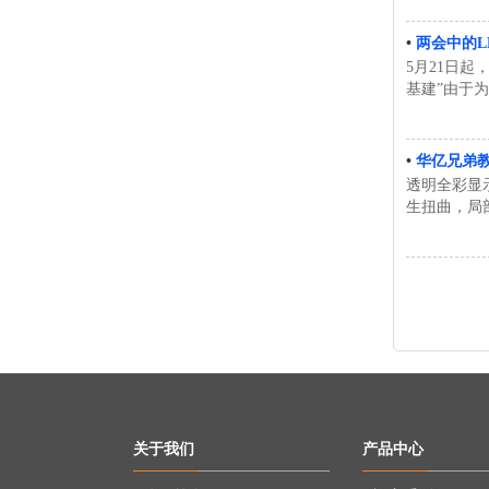
•
两会中的L
5月21日
基建”由于
•
华亿兄弟教
透明全彩显
生扭曲，局
关于我们
产品中心