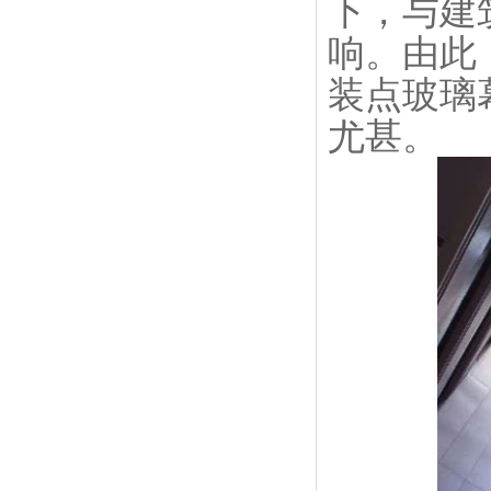
下，与建
响。由此
装点玻璃
尤甚。