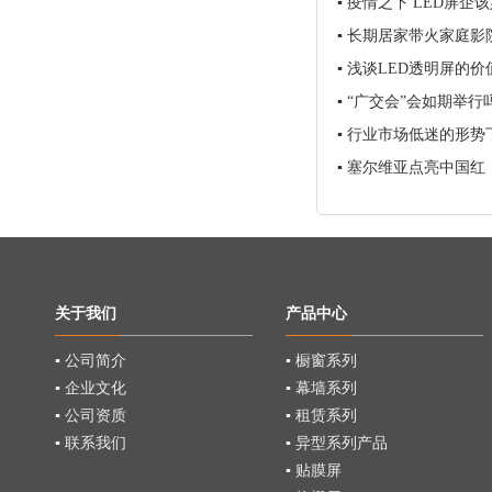
▪
疫情之下 LED屏企
▪
长期居家带火家庭影
▪
浅谈LED透明屏的价
▪
“广交会”会如期举行
▪
行业市场低迷的形势
▪
塞尔维亚点亮中国红
关于我们
产品中心
▪ 公司简介
▪ 橱窗系列
▪ 企业文化
▪ 幕墙系列
▪ 公司资质
▪ 租赁系列
▪ 联系我们
▪ 异型系列产品
▪ 贴膜屏