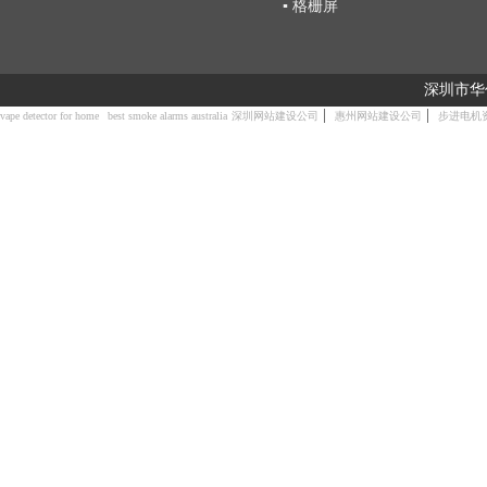
▪ 格栅屏
深圳市华
|
|
vape detector for home
best smoke alarms australia
深圳网站建设公司
惠州网站建设公司
步进电机