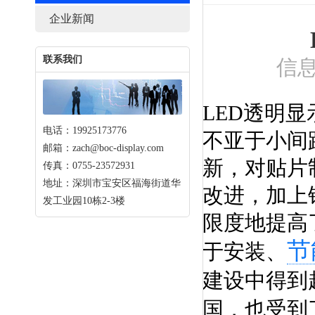
企业新闻
联系我们
信息
LED透明
电话：19925173776
不亚于小间
邮箱：zach@boc-display.com
新，对贴片
传真：0755-23572931
地址：深圳市宝安区福海街道华
改进，加上
发工业园10栋2-3楼
限度地提高
节
于安装、
建设中得到
国，也受到