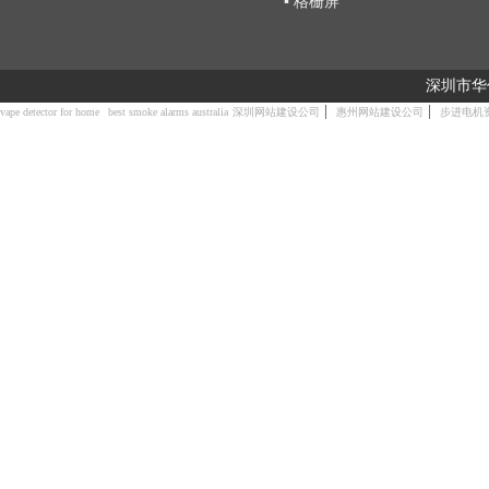
▪ 格栅屏
深圳市华
|
|
vape detector for home
best smoke alarms australia
深圳网站建设公司
惠州网站建设公司
步进电机