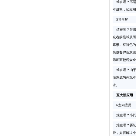
难在哪？不适
不成熟，如应用
5异形屏
炫在哪？异形L
众者的眼球从而
幕形。有特色的
装成客户任意需
示画面把观众全
难在哪？由于L
而造成的外观不
求。
五大新应用
6室内应用
炫在哪？小间
难在哪？要切入
控，如何解决小