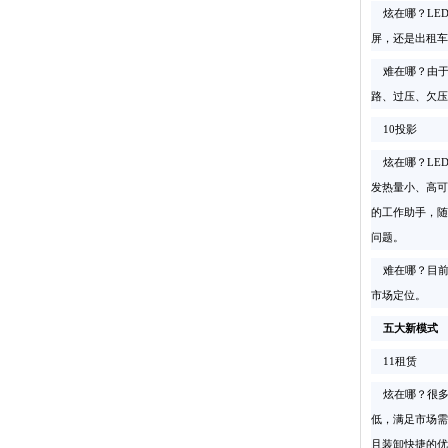
炫在哪？LED
屏，还是出租车
难在哪？由于
路、过压、欠压
10投影
炫在哪？LED
发热量小、高可
的工作助手，随
问题。
难在哪？目前口
市场定位。
五大新模式
11租赁
炫在哪？很多
低，满足市场需
且装卸快捷的优