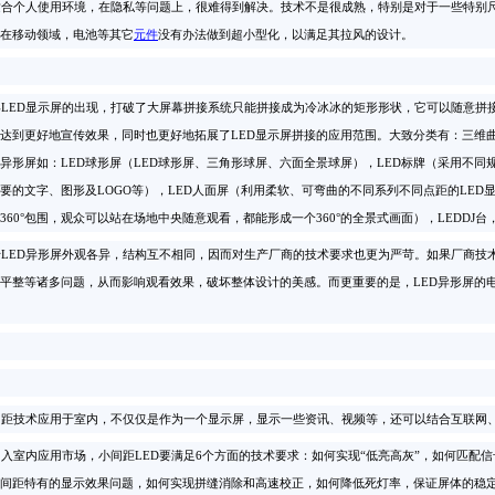
合个人使用环境，在隐私等问题上，很难得到解决。技术不是很成熟，特别是对于一些特别尺
在移动领域，电池等其它
元件
没有办法做到超小型化，以满足其拉风的设计。
ED显示屏的出现，打破了大屏幕拼接系统只能拼接成为冷冰冰的矩形形状，它可以随意拼接
达到更好地宣传效果，同时也更好地拓展了LED显示屏拼接的应用范围。大致分类有：三维
异形屏如：LED球形屏（LED球形屏、三角形球屏、六面全景球屏），LED标牌（采用不同
要的文字、图形及LOGO等），LED人面屏（利用柔软、可弯曲的不同系列不同点距的LED
360°包围，观众可以站在场地中央随意观看，都能形成一个360°的全景式画面），LEDDJ台
ED异形屏外观各异，结构互不相同，因而对生产厂商的技术要求也更为严苛。如果厂商技术
平整等诸多问题，从而影响观看效果，破坏整体设计的美感。而更重要的是，LED异形屏的
距技术应用于室内，不仅仅是作为一个显示屏，显示一些资讯、视频等，还可以结合互联网、
室内应用市场，小间距LED要满足6个方面的技术要求：如何实现“低亮高灰”，如何匹配
间距特有的显示效果问题，如何实现拼缝消除和高速校正，如何降低死灯率，保证屏体的稳定