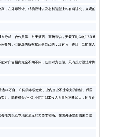
较高，在外形设计、结构设计以及材料选型上均有所讲究，直观的
方分成，合作共赢。对于酒店、商场来说，安装了时尚的LED显
是免费的，但是屏的所有权还是自己的，没有亏；并且，既能在人
能对广告招商完全不闻不问，任由对方去做。只有想方设法拿到
数量达44万台。广阔的市场激发了业内企业不遗余力的热情。我国
的实力。随着相关企业对小间距LED投入力量的不断加大，同质化
务能力以及本地化适应能力要求较高。在国外还要面临来自政