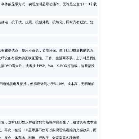
字体的显示方式，实现定时显示功能等。无论是公交车LED车载
抗静电、抗干扰、抗震、抗紫外线、抗氧化，同时具有过流、短
具有很多优点：使用寿命长，节能环保。由于LED投影机的长寿、
数码设备有强大的互联互通性。工作、生活两不误，上班时是我们
D看大片，或者接上PSP、Wii、X-BOX打游戏，这些都没
用电池供电及便携，便携应做到小于5-10W。成本高，无明确的
算，这时LED显示屏租赁的市场就孕育而生了，租赁具有成本较
低。再次，租赁LED显示屏不仅可以实现现场震撼的光感效果，而
会、展会、体育场、剧场、报告厅、会议室等各种场景。