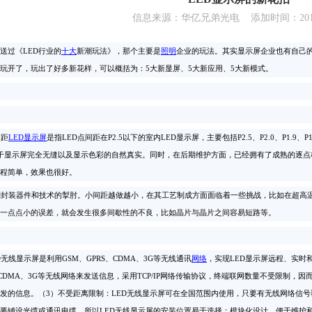
信息来源：华亿兄弟光电 添加时间：2019-
送过《
LED行业的
十大
新潮玩法》，那个主要是
照明
企业的玩法。其实显示屏企业也有自己
玩开了，玩出了好多新花样，可以概括为：
5大新显屏、5大新应用、5大新模式。
距
LED显示屏
是指
LED点间距在P2.5以下的室内LED显示屏，主要包括P2.5、P2.0、P1.9、
于显示屏完全无缝以及显示色彩的自然真实。同时，在后期维护方面，已经拥有了成熟的逐点
程简单，效果也很好。
封装器件和技术的掣肘。小间距越做越小，在其工艺制成方面面临着一些挑战，比如在超高温
一点点小的误差，就会发生很多间歇性的不良，比如晶片与晶片之间容易短路等。
无线显示屏是利用GSM、GPRS、CDMA、3G等无线通讯
网络
，实现
LED显示屏远程、实时
S、CDMA、3G等无线网络来发送信息，采用TCP/IP网络传输协议，终端联网数量不受限制，
发的信息。（3）不受距离限制：LED无线显示屏可在全国范围内使用，只要有无线网络信
要铺设光缆或通讯电缆，所以LED无线显示屏的安装位置易于选择；模块化设计，便于维护