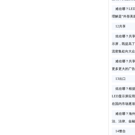
难在哪？LE
理解是“外形美
12共享
炫在哪？共享模
示屏，既提高了
流密集处向大众
难在哪？共享
更多更大的广告
13出口
炫在哪？根据2
LED显示屏应
在国内市场逐渐
难在哪？海外
治、法律、金融
14整合