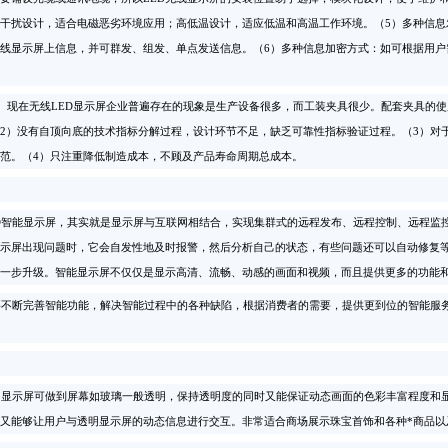
干扰设计，适合电磁恶劣环境应用；高低温设计，适应低温和高温工作环境。（5）多种信息
无线显示屏上信息，并可群发、组发、单点发送信息。（6）多种信息加密方式：如可根据用
现在无线LED显示屏企业普遍存在的现象是生产设备很多，而工装夹具很少。配套夹具的
2）没有自顶向底的技术指标分解过程，设计环节不足，缺乏可靠性指标验证过程。（3）对
范。（4）只注重降低制造成本，不顾及产品寿命周期总成本。
智能显示屏，其实就是显示屏与互联网相结合，实现集群式的远程发布、远程控制、远程监控
示屏出现问题时，它会自发性地及时报警，然后分析自己的状态，有些问题还可以自动修复
一步升级。智能显示屏不仅仅是显示高清、流畅、动感的画面和视频，而且提供更多的功能
不断完善智能功能，解决智能过程中的各种缺陷，根据消费者的需要，提供更到位的智能服务
显示屏可做到屏幕如玻璃一般透明，保持透明度的同时又能保证动态画面的色彩丰富程度和显
又能够让用户与透明显示屏的动态信息进行交互。非常适合商场展示珠宝首饰和各种*商品以