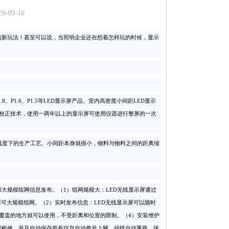
09-10
的新玩法！甚至可以说，当照明企业还在想着怎样玩的时候，显示
P1.8、P1.6、P1.5等LED显示屏产品。室内高密度小间距LED显示
校正技术，使用一两年以上的显示屏可使用仪器进行整屏的一次
度下的生产工艺。小间距本身就很小，物料与物料之间的距离缩
和大规模组网信息发布。（1）组网规模大：LED无线显示屏通过
因而可大规模组网。（2）实时发布信息：LED无线显示屏可以随时
号覆盖的地方就可以使用，不受距离和位置的限制。（4）安装维护
和检修，并且自动保存所有信息自动拨号上网，掉线自动重拨，保