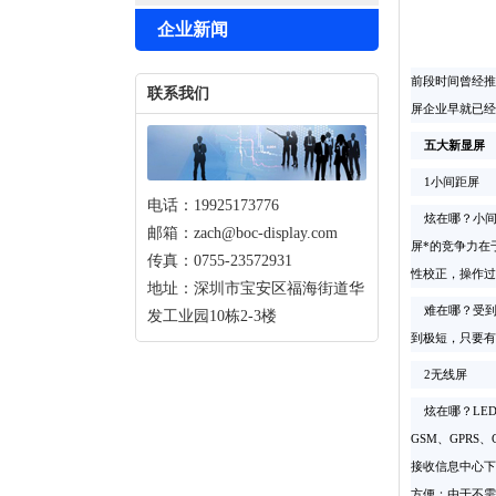
企业新闻
前段时间曾经推
联系我们
屏企业早就已经
五大新显屏
1小间距屏
电话：19925173776
炫在哪？小间
邮箱：zach@boc-display.com
屏*的竞争力在
传真：0755-23572931
性校正，操作过
地址：深圳市宝安区福海街道华
难在哪？受到
发工业园10栋2-3楼
到极短，只要有
2无线屏
炫在哪？LED
GSM、GPR
接收信息中心下
方便：由于不需