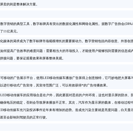
屏卖的则是整体解决方案。
字营销的典型工具，数字标牌具有突出的数据化属性和网络化属性。据数字广告协会(DPAA
了11亿美元。
化媒体的渴求成为了数字标牌市场规模增长的重要驱动力。数字营销包括内容创意、外形创
如何提高广告效率的难度问题：需要相当大的市场投入，才能使用户能够找到需要的信息或内
拼接问题，要保证观看效果和屏幕整体美观。
可移动的广告展示平台，使用LED移动传媒车播放广告算得上创意独特，它巧妙地把大屏幕
以进行移动式广告宣传，其宣传范围广泛，可以有效获得*的广告传播效果。
LED移动传媒车的应用场合是在户外，因此要面对恶劣的户外环境，这也对显示屏的防水、
确保电压的稳定，否则会导致屏体播放不正常。其次，汽车作为显示屏的载体，在移动过程
ED移动传媒车光污染投诉事件近年来有增加的趋势。造成光污染主要就是亮度问题，白天显
甚至会影响到驾驶员的正常行驶。