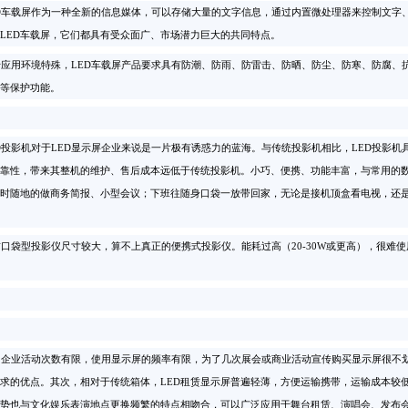
车载屏作为一种全新的信息媒体，可以存储大量的文字信息，通过内置微处理器来控制文字、
LED车载屏，它们都具有受众面广、市场潜力巨大的共同特点。
应用环境特殊，LED车载屏产品要求具有防潮、防雨、防雷击、防晒、防尘、防寒、防腐、
等保护功能。
投影机对于LED显示屏企业来说是一片极有诱惑力的蓝海。与传统投影机相比，LED投影机
靠性，带来其整机的维护、售后成本远低于传统投影机。小巧、便携、功能丰富，与常用的
时随地的做商务简报、小型会议；下班往随身口袋一放带回家，无论是接机顶盒看电视，还是接DV
袋型投影仪尺寸较大，算不上真正的便携式投影仪。能耗过高（20-30W或更高），很难使
企业活动次数有限，使用显示屏的频率有限，为了几次展会或商业活动宣传购买显示屏很不划
求的优点。其次，相对于传统箱体，LED租赁显示屏普遍轻薄，方便运输携带，运输成本较
势也与文化娱乐表演地点更换频繁的特点相吻合，可以广泛应用于舞台租赁、演唱会、发布