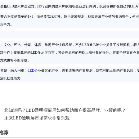
指LED显示屏企业对LED行业内的显示屏或照明企业进行并购，以完善和扩张自己的LED
合不仅是简单的1+1，而是要实现互补。应当统筹规划，积极开展产业链的资源整合，使
场竞争力。
文化、艺术、传媒、体育、旅游产业快速发展，不少LED显示屏企业抓住了发展契机，着力
对于作为传播载体的LED显示屏而言，将会在原有的基础上获得量的提升。伴随全球文化创
方式也将不断形成。
容易，融入困难！
LED
企业做其他行业，需要缜密的产业规划，防范可能出现的产业风险，
危机处理能力
您知道吗？LED透明橱窗屏如何帮助商户提高品牌、业绩的呢？
未来LED透明屏市场需求非常乐观
推荐