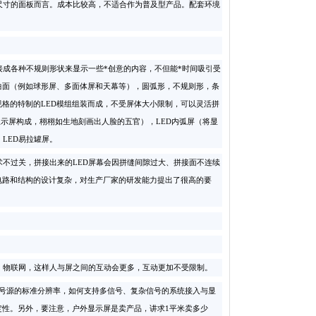
寸的面板而言。成本比较高，不适合作为普及型产品。配套环境
成各种不规则形状来显示一些*创意的内容，不但能*时间吸引受
曲面（例如球形屏、多面体屏和天幕等），圆弧形，不规则形，条
规格的特制的LED模组组装而成，不受屏体大小限制，可以灵活拼
显示屏构成，栩栩如生地刻画出人脸的五官），LED内弧屏（将显
，LED易拉罐屏。
不过关，拼接出来的LED屏幕会因拼缝间隙过大、拼接面不连续
电路和结构的设计复杂，对生产厂家的研发能力提出了很高的要
物联网，这样人与屏之间的互动会更多，互动更加不受限制。
信号源的标准分辨率，如何支持多信号、复杂信号的系统接入与显
性。另外，要注意，户外显示屏是卖产品，讲求1平米卖多少