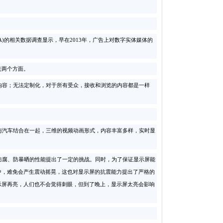
)的相关数据调查显示，早在2013年，广告上对数字实体媒体的
意两个方面。
容；无法定制化，对于所有受众，接收和浏览的内容都是一样
与汽车结合在一起，三维的视频动画形式，内容丰富多样，实时显
防腐、防暴晒的性能提出了一定的挑战。同时，为了保证显示屏能
中，难免会产生震动摇晃，这也对显示屏的抗震能力提出了严格的
示屏再亮，人们也不会觉得刺眼，但到了晚上，显示屏太亮会影响