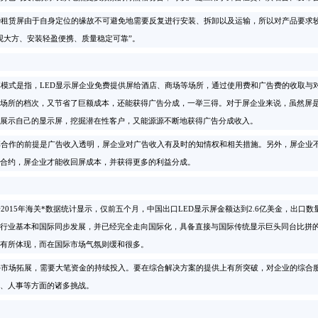
D租赁屏由于自身定位的缘故不可避免地需要反复进行安装、拆卸以及运输，所以对产品要求
观大方、安装轻盈便携、质量稳定可靠”。
式是指，LED显示屏企业免费提供屏给酒店、商场等场所，通过使用费和广告费的收取与对
场所的档次，又节省了巨额成本，还能获得广告分成，一举三得。对于屏企业来说，虽然屏
展示自己的显示屏，挖掘潜在性客户，又能源源不断地获得广告分成收入。
合作的前提是广告收入透明，屏企业对广告收入有及时的知情权和相关措施。另外，屏企业不
合约，屏企业才能收回屏成本，并获得更多的利益分成。
015年海关*数据统计显示，仅前五个月，中国出口LED显示屏金额达到2.6亿美金，出口
用行业基本和国际同步发展，并已经完全走向国际化，具备直接与国际传统显示巨头同台比拼
有所体现，而在国际市场气氛则缓和很多。
市场拓展，需要大笔资金的持续投入。要在综合解决方案的提供上有所突破，对企业的综合服
、人事等方面的诸多挑战。