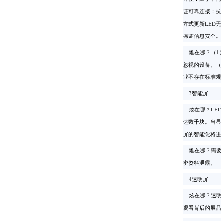
证可靠连接；抗
方式更新LED
保证信息安全。
难在哪？（1）
忽视的设备。（
业不存在标准规
3智能屏
炫在哪？LED
达数千块。当显
屏的智能化将进
难在哪？需要
密资料泄露。
4透明屏
炫在哪？透明
观看背后的展品