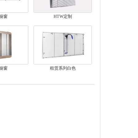
P橱窗
HTW定制
P橱窗
租赁系列白色