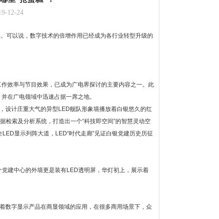
12-24
4.8%。可以说，数字技术的倍增作用已经成为各行业转型升级的
工作效率与节目效果，已成为广电界探讨的主要内容之一。此
，并在广电领域中迅速占据一席之地。
，设计庄重大气的异型LED舰队形象墙播放着白银悠久的红
大数据检索及分析系统，打造出一个“科技即空间”的智慧灵动空
LED显示列阵大道，LED“时代走廊”见证白银党建历史历征
个党建中心的外墙更是装有LED透明屏，华灯初上，展示着
随着数字显示产品在商显领域的应用，在很多商用场景下，众