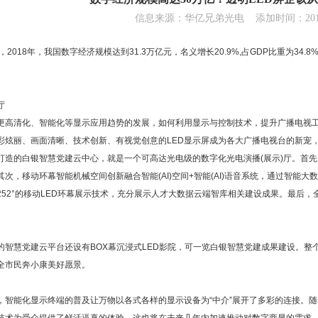
信息来源：华亿兄弟光电 添加时间：2019-
2018年，我国数字经济规模达到31.3万亿元，名义增长20.9%,占GDP比重为3
厅
更高清化、智能化等显示应用趋势的发展，如何利用显示与控制技术，提升广播电视
彩炫丽、画面清晰、技术创新、有视觉创意的LED显示屏成为各大广播电视台的新宠
打造的白银智慧党建云中心，就是一个可高达光电级的数字化光电演播(展示)厅。首先
次，移动环幕智能机械空间创新融合智能(AI)空间+智能(AI)语音系统，通过智能
252°的移动LED环幕展示技术，充分展示人才大数据云端智库相关建设成果。最后，全
的智慧党建云平台还设有BOX幕沉浸式LED影院，可一览白银智慧党建成果建设。整
全市民奔小康美好愿景。
，智能化显示终端的普及让万物以各式各样的显示设备为“中介”展开了多彩的连接。