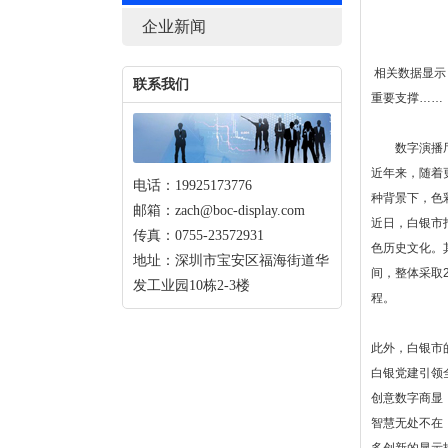
企业新闻
相关数据显示，
联系我们
重要支撑……
数字演播
近年来，随着
电话：19925173776
种背景下，色
邮箱：zach@boc-display.com
近日，白银市
传真：0755-23572931
色历史文化。其
地址：深圳市宝安区福海街道华
间，整体采取
发工业园10栋2-3楼
程。
此外，白银市
白银党建引领
创意数字商显
智慧无处不在